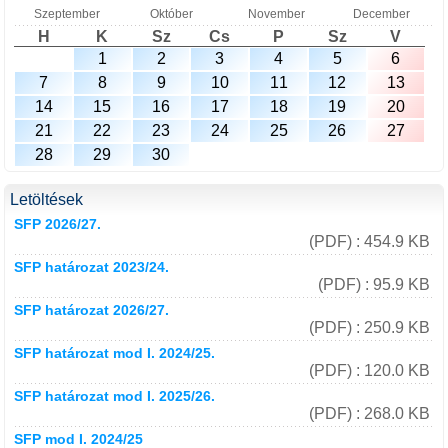
Szeptember
Október
November
December
H
K
Sz
Cs
P
Sz
V
1
2
3
4
5
6
7
8
9
10
11
12
13
14
15
16
17
18
19
20
21
22
23
24
25
26
27
28
29
30
Letöltések
SFP 2026/27.
(PDF) : 454.9 KB
SFP határozat 2023/24.
(PDF) : 95.9 KB
SFP határozat 2026/27.
(PDF) : 250.9 KB
SFP határozat mod I. 2024/25.
(PDF) : 120.0 KB
SFP határozat mod I. 2025/26.
(PDF) : 268.0 KB
SFP mod I. 2024/25