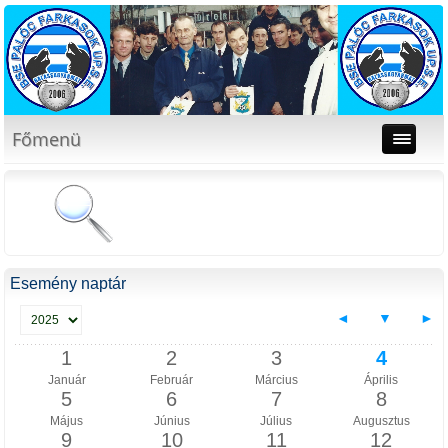
Főmenü
Esemény naptár
◄
▼
►
1
2
3
4
Január
Február
Március
Április
5
6
7
8
Május
Június
Július
Augusztus
9
10
11
12