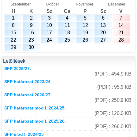
Szeptember
Október
November
December
H
K
Sz
Cs
P
Sz
V
1
2
3
4
5
6
7
8
9
10
11
12
13
14
15
16
17
18
19
20
21
22
23
24
25
26
27
28
29
30
Letöltések
SFP 2026/27.
(PDF) : 454.9 KB
SFP határozat 2023/24.
(PDF) : 95.9 KB
SFP határozat 2026/27.
(PDF) : 250.9 KB
SFP határozat mod I. 2024/25.
(PDF) : 120.0 KB
SFP határozat mod I. 2025/26.
(PDF) : 268.0 KB
SFP mod I. 2024/25