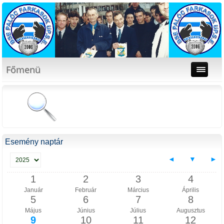
Főmenü
Esemény naptár
◄
▼
►
1
2
3
4
Január
Február
Március
Április
5
6
7
8
Május
Június
Július
Augusztus
9
10
11
12