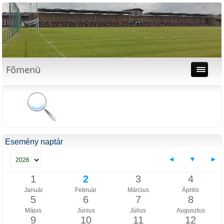
Főmenü
Esemény naptár
◄
▼
►
1
2
3
4
Január
Február
Március
Április
5
6
7
8
Május
Június
Július
Augusztus
9
10
11
12