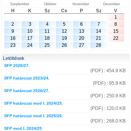
Szeptember
Október
November
December
H
K
Sz
Cs
P
Sz
V
1
2
3
4
5
6
7
8
9
10
11
12
13
14
15
16
17
18
19
20
21
22
23
24
25
26
27
28
Letöltések
SFP 2026/27.
(PDF) : 454.9 KB
SFP határozat 2023/24.
(PDF) : 95.9 KB
SFP határozat 2026/27.
(PDF) : 250.9 KB
SFP határozat mod I. 2024/25.
(PDF) : 120.0 KB
SFP határozat mod I. 2025/26.
(PDF) : 268.0 KB
SFP mod I. 2024/25