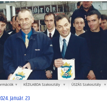
ormációk
KÉZILABDA Szakosztály
ÚSZÁS Szakosztály
▼
▼
▼
2024. Január. 23