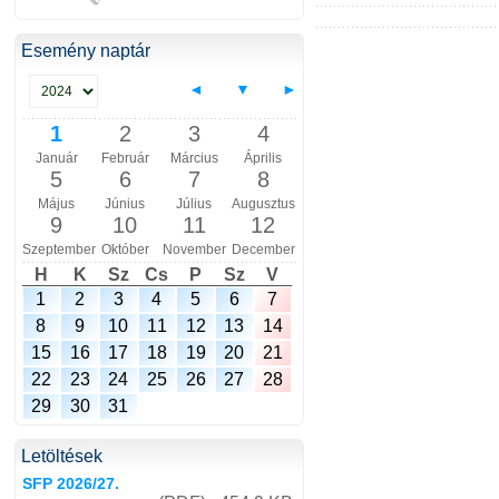
Esemény naptár
◄
▼
►
1
2
3
4
Január
Február
Március
Április
5
6
7
8
Május
Június
Július
Augusztus
9
10
11
12
Szeptember
Október
November
December
H
K
Sz
Cs
P
Sz
V
1
2
3
4
5
6
7
8
9
10
11
12
13
14
15
16
17
18
19
20
21
22
23
24
25
26
27
28
29
30
31
Letöltések
SFP 2026/27.