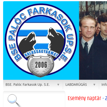
BSE. Palóc Farkasok Up. S.E.
LABDARÚGÁS
Inf
▼
▼
Esemény naptár
- 