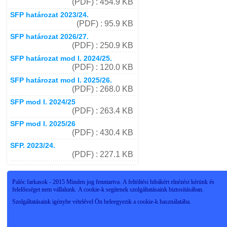
(PDF) : 454.9 KB
SFP határozat 2023/24.
(PDF) : 95.9 KB
SFP határozat 2026/27.
(PDF) : 250.9 KB
SFP határozat mod I. 2024/25.
(PDF) : 120.0 KB
SFP határozat mod I. 2025/26.
(PDF) : 268.0 KB
SFP mod I. 2024/25
(PDF) : 263.4 KB
SFP mod I. 2025/26
(PDF) : 430.4 KB
SFP. 2023/24.
(PDF) : 227.1 KB
Palóc farkasok - 2015 Minden jog fenntartva. A feltöltési hibákért elnézést kérünk és
felelősséget nem vállalunk. A cookie-k segítenek szolgáltatásaink biztosításában.
Szolgáltatásaink igénybe vételével Ön beleegyezik a cookie-k használatába.