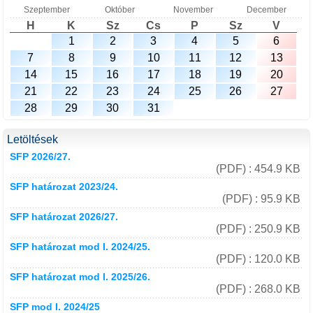
Szeptember
Október
November
December
H
K
Sz
Cs
P
Sz
V
1
2
3
4
5
6
7
8
9
10
11
12
13
14
15
16
17
18
19
20
21
22
23
24
25
26
27
28
29
30
31
Letöltések
SFP 2026/27.
(PDF) : 454.9 KB
SFP határozat 2023/24.
(PDF) : 95.9 KB
SFP határozat 2026/27.
(PDF) : 250.9 KB
SFP határozat mod I. 2024/25.
(PDF) : 120.0 KB
SFP határozat mod I. 2025/26.
(PDF) : 268.0 KB
SFP mod I. 2024/25