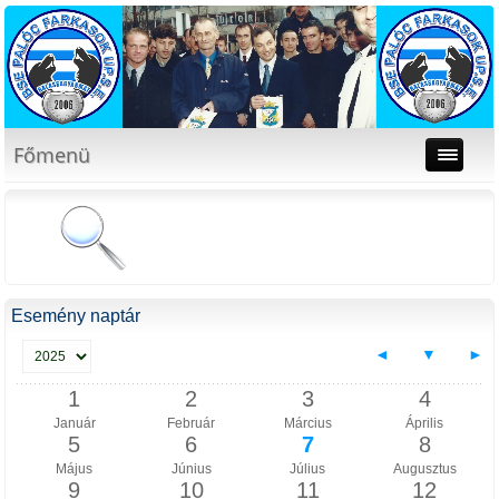
Főmenü
Esemény naptár
◄
▼
►
1
2
3
4
Január
Február
Március
Április
5
6
7
8
Május
Június
Július
Augusztus
9
10
11
12